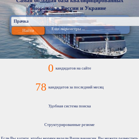
Самая большая база квалифицированных
моряков в России и Украине
Еще параметры ...
Найти
0
кандидатов на сайте
78
кандидатов за последний месяц
Удобная система поиска
Структурированные резюме
Если Вы хотите, чтобы моряки видели Ваши вакансии, Вы можете разместить