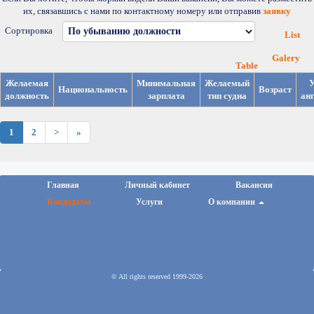
их, связавшись с нами по контактному номеру или отправив
заявку
Сортировка
List
Galery
Table
Желаемая
Минимальная
Желаемый
У
Национальность
Возраст
должность
зарплата
тип судна
ан
1
2
>
»
Главная
Личный кабинет
Вакансии
Кандидаты
Услуги
О компании
© All rights reserved 1999-2026