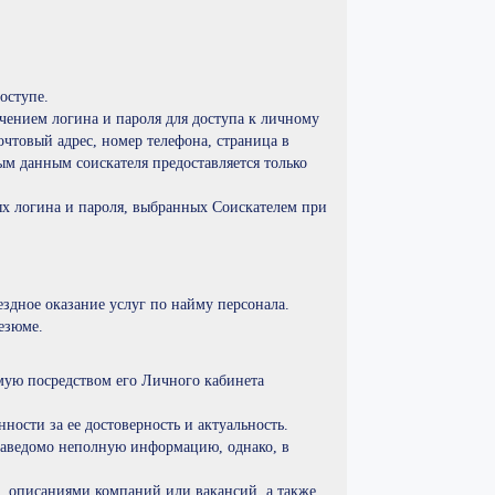
оступе.
чением логина и пароля для доступа к личному
очтовый адрес, номер телефона, страница в
ым данным соискателя предоставляется только
ых логина и пароля, выбранных Соискателем при
здное оказание услуг по найму персонала.
езюме.
емую посредством его Личного кабинета
ности за ее достоверность и актуальность.
 заведомо неполную информацию, однако, в
, описаниями компаний или вакансий, а также