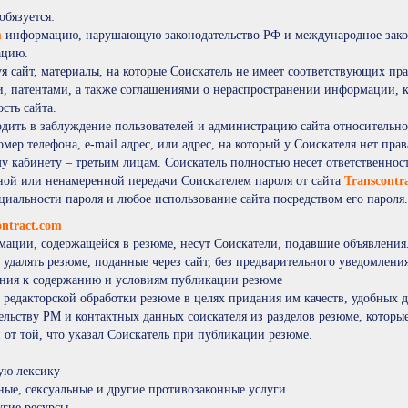
обязуется:
m
информацию, нарушающую законодательство РФ и международное закон
ацию.
уя cайт, материалы, на которые Соискатель не имеет соответствующих пр
и, патентами, а также соглашениями о нераспространении информации,
сть cайта.
одить в заблуждение пользователей и администрацию cайта относитель
мер телефона, e-mail адрес, или адрес, на который у Соискателя нет пра
му кабинету – третьим лицам. Соискатель полностью несет ответственнос
ой или ненамеренной передачи Соискателем пароля от сайта
Transcontr
циальности пароля и любое использование сайта посредством его пароля
ontract.com
рмации, содержащейся в резюме, несут Соискатели, подавшие объявления
 удалять резюме, поданные через сайт, без предварительного уведомлени
ания к содержанию и условиям публикации резюме
 редакторской обработки резюме в целях придания им качеств, удобных д
ьству РМ и контактных данных соискателя из разделов резюме, которые 
 от той, что указал Соискатель при публикации резюме.
ую лексику
ые, сексуальные и другие противозаконные услуги
угие ресурсы