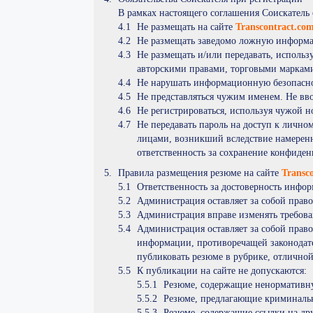
В рамках настоящего соглашения Соискатель 
Не размещать на сайте
Transcontract.co
Не размещать заведомо ложную информ
Не размещать и/или передавать, использ
авторскими правами, торговыми маркам
Не нарушать информационную безопасно
Не представляться чужим именем. Не вв
Не регистрироваться, используя чужой но
Не передавать пароль на доступ к лично
лицами, возникший вследствие намеренн
ответственность за сохранение конфиден
Правила размещения резюме на сайте
Transc
Ответственность за достоверность инфо
Администрация оставляет за собой право
Администрация вправе изменять требов
Администрация оставляет за собой право
информации, противоречащей законодател
публиковать резюме в рубрике, отличной
К публикации на сайте не допускаются:
Резюме, содержащие ненормативн
Резюме, предлагающие криминальн
Резюме, содержащие ссылки на др