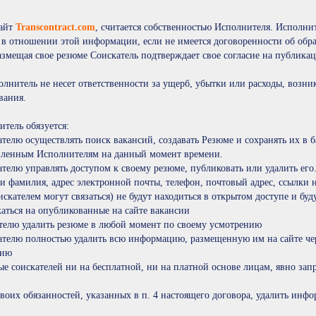
сайт
Transcontract.com
, считается собственностью Исполнителя. Исполнит
в отношении этой информации, если не имеется договоренности об обр
азмещая свое резюме Соискатель подтверждает свое согласие на публик
олнитель не несет ответственности за ущерб, убытки или расходы, возни
ования.
итель обязуется:
телю осуществлять поиск вакансий, создавать Резюме и сохранять их в 
овленным Исполнителям на данный момент времени.
елю управлять доступом к своему резюме, публиковать или удалить его. 
и фамилия, адрес электронной почты, телефон, почтовый адрес, ссылки 
скателем могут связаться) не будут находиться в открытом доступе и буд
аться на опубликованные на сайте вакансии
телю удалить резюме в любой момент по своему усмотрению
ателю полностью удалить всю информацию, размещенную им на сайте чер
нию
ные соискателей ни на бесплатной, ни на платной основе лицам, явно 
воих обязанностей, указанных в п. 4 настоящего договора, удалить инф